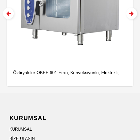
Öztiryakiler OKFE 601 Fırın, Konveksiyonlu, Elektrikli, Kızaklı, 6 Adet GN 1/1 Tepsi Kapasiteli
KURUMSAL
KURUMSAL
BİZE ULAŞIN