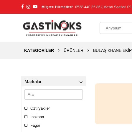
Müşteri Hizmetleri:
0538 440 35 86 ( Mesai Saatleri 09:
KATEGORİLER
ÜRÜNLER
BULAŞIKHANE EKİ
Markalar
Öztiryakiler
Inoksan
Fagor