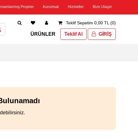
amamlanmış Projeler
Kurumsal
Hizmetler
Bize Ulaşın
Teklif Sepetim 0,00 TL (0)
ÜRÜNLER
Teklif Al
GİRİŞ
 Bulunamadı
ebilirsiniz.