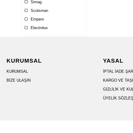
Simag
Scotsman
Empero
Electrolux
Lainox
Ndustrio
Remta
KURUMSAL
YASAL
Atalay
Unox
KURUMSAL
İPTAL İADE ŞA
Hamilton Beach
BİZE ULAŞIN
KARGO VE TAŞI
Brema
GİZLİLİK VE KU
Inoxclass
ÜYELİK SÖZLE
La Cimbali
EGS
Frozy
Pomelo