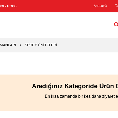
Anasayfa
T
00 - 18:00 )
PMANLARI
SPREY ÜNİTELERİ
Aradığınız Kategoride Ürün
En kısa zamanda bir kez daha ziyaret ed