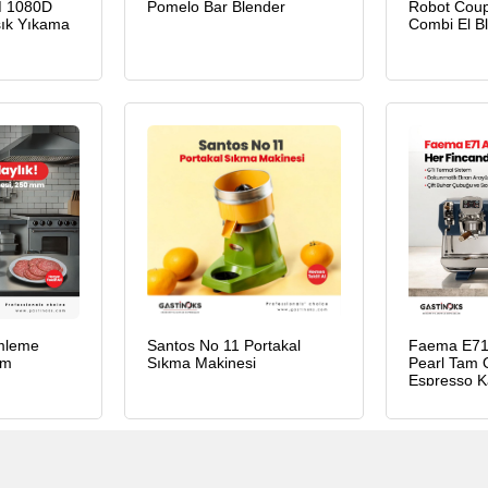
M 1080D
Pomelo Bar Blender
Robot Coup
şık Yıkama
Combi El B
imleme
Santos No 11 Portakal
Faema E71 
mm
Sıkma Makinesi
Pearl Tam 
Espresso K
2 Gruplu