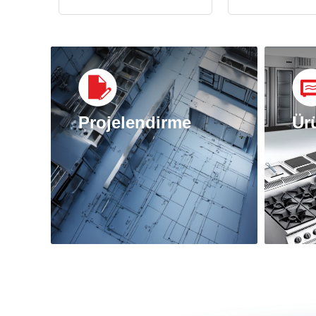
Projelendirme
Ür