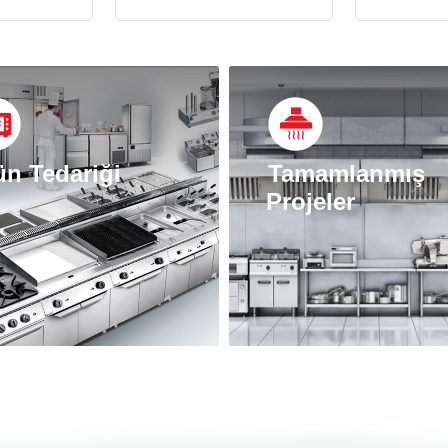
ün Tedariği
Tamamlanmış
Projeler