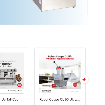
Robot Coupe CL 50 Ultra Sebze Doğrama Makinesi
Senox Gıda Dilimleme Makinesi, 250 mm