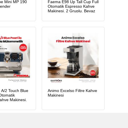
e Mini MP 190
Faema E98 Up Tall Cup Full
lender
Otomatik Espresso Kahve
Makinesi, 2 Gruplu, Beyaz
A/2 Touch Blue
Animo Excelso Filtre Kahve
Otomatik
Makinesi
ahve Makinesi,