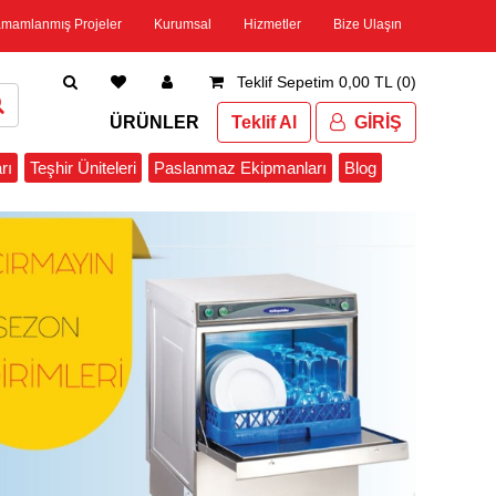
amamlanmış Projeler
Kurumsal
Hizmetler
Bize Ulaşın
Teklif Sepetim 0,00 TL (0)
ÜRÜNLER
Teklif Al
GİRİŞ
rı
Teşhir Üniteleri
Paslanmaz Ekipmanları
Blog