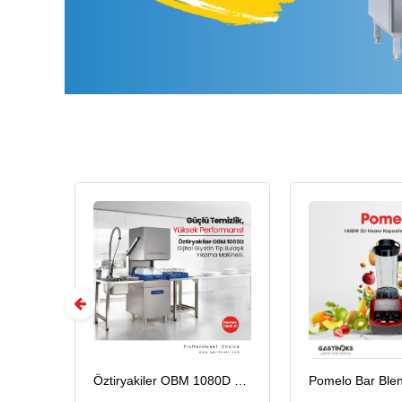
Öztiryakiler OBM 1080D Giyotin Tip Bulaşık Yıkama Makinesi, Dijital
Pomelo Bar Blender