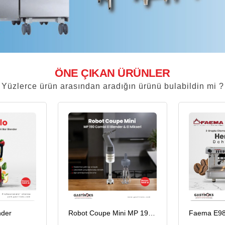
ÖNE ÇIKAN ÜRÜNLER
Yüzlerce ürün arasından aradığın ürünü bulabildin mi ?
Robot Coupe Mini MP 190 Combi El Blender
Faema E98 Up Tall Cup Full Otomatik Espresso Kahve Makinesi, 2 Gruplu, Beyaz