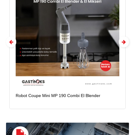
Faema E98 Up Tall Cup Full Otomatik Espresso Kahve Makinesi, 2 Gruplu, Beyaz